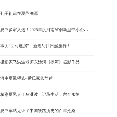
要求
孔子祖籍在夏邑溯源
夏邑多家入选！2025年度河南省创新型中小企业
名单公示
事关“回村建房”，新规5月1日起施行！
摄影家马洪波老师东沙河《挖河》摄影作品
河南夏邑望族~孟氏家族简述
精彩夏邑人！马洪波：记录生活，留存永恒
夏邑车站见证了中国铁路历史的百年沧桑