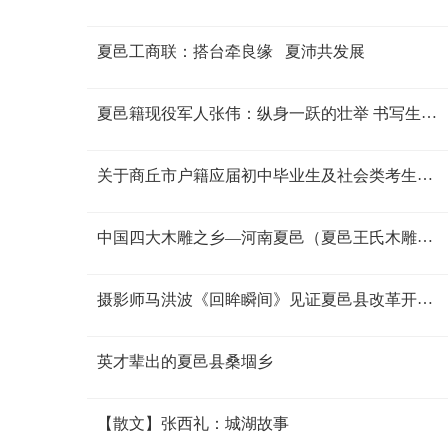
夏邑工商联：搭台牵良缘 夏沛共发展
夏邑籍现役军人张伟：纵身一跃的壮举 书写生命
的礼赞
关于商丘市户籍应届初中毕业生及社会类考生回
户籍地参加中招报名有关事宜的公告
中国四大木雕之乡—河南夏邑（夏邑王氏木雕技
艺）
摄影师马洪波《回眸瞬间》见证夏邑县改革开放
40年
英才辈出的夏邑县桑堌乡
【散文】张西礼：城湖故事