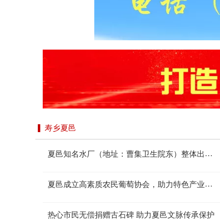
寿乡夏邑
夏邑知名水厂（地址：曹集卫生院东）整体出
租。水源稳定、客源成熟。联系电话：
15090507333
夏邑成立高素质农民葡萄协会，助力特色产业升
级
热心市民无偿捐赠古石碑 助力夏邑文脉传承保护