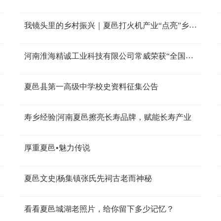
我镜头里的乡村振兴｜夏邑打火机产业“点亮”乡村
振兴路
河南淮海精诚工业科技有限公司常威荣获“全国劳
动模范”称号
夏邑县第一高级中学校史资料征集公告
寿乡经验|河南夏邑擦亮长寿品牌，赋能长寿产业
厚重夏邑•魅力传说
夏邑文史|杨集镇张氏先祠古老而神秘
看看夏邑城湖老照片，给你留下多少记忆？