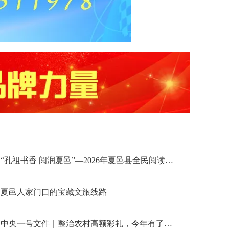
“孔祖书香 阅润夏邑”—2026年夏邑县全民阅读活
动周暨青少年爱国主义读书教育活动启动仪式圆
满举行
夏邑人家门口的宝藏文旅线路
中央一号文件｜整治农村高额彩礼，今年有了新