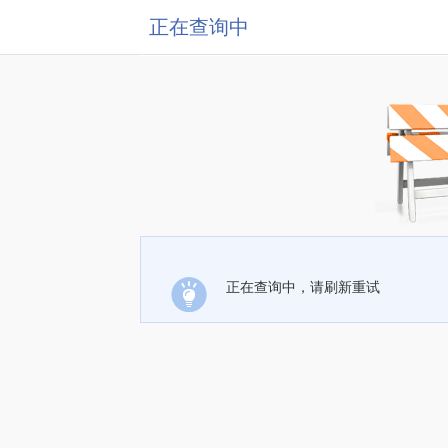
正在查询中
正在查询中，请刷新重试